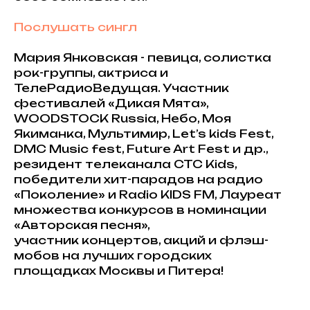
Послушать сингл
Мария Янковская - певица, солистка
рок-группы, актриса и
ТелеРадиоВедущая. Участник
фестивалей «Дикая Мята»,
WOODSTOCK Russia, Небо, Моя
Якиманка, Мультимир, Let’s kids Fest,
DMC Music fest, Future Art Fest и др.,
резидент телеканала СТС Kids,
победители хит-парадов на радио
«Поколение» и Radio KIDS FM, Лауреат
множества конкурсов в номинации
«Авторская песня»,
участник концертов, акций и флэш-
мобов на лучших городских
площадках Москвы и Питера!